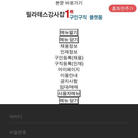
본문 바로가기
홈화면추가
메뉴열기
메뉴
닫기
채용정보
인재정보
구인등록(채용)
구직등록(인재)
마이페이지
이용안내
공지사항
임대/매매
사용자메뉴
메뉴
닫기
회
원
로
그
인