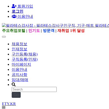
회원가입
로그인
이용안내
주요취업포털
|
인기도
|
방문객
|
재취업 1위 달성
채용정보
인재정보
구인등록(채용)
구직등록(인재)
마이페이지
이용안내
공지사항
임대/매매
Go
ETY.KR