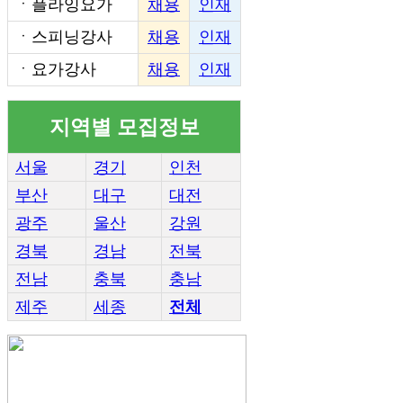
ㆍ
플라잉요가
채용
인재
ㆍ
스피닝강사
채용
인재
ㆍ
요가강사
채용
인재
지역별 모집정보
서울
경기
인천
부산
대구
대전
광주
울산
강원
경북
경남
전북
전남
충북
충남
제주
세종
전체