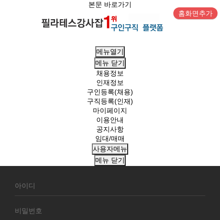
본문 바로가기
홈화면추가
메뉴열기
메뉴
닫기
채용정보
인재정보
구인등록(채용)
구직등록(인재)
마이페이지
이용안내
공지사항
임대/매매
사용자메뉴
메뉴
닫기
회
원
로
그
인