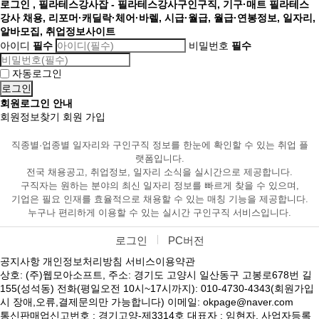
로그인 , 필라테스강사잡 - 필라테스강사구인구직, 기구·매트 필라테스
강사 채용, 리포머·캐딜락·체어·바렐, 시급·월급, 월급·연봉정보, 일자리,
알바모집, 취업정보사이트
아이디
필수
비밀번호
필수
자동로그인
회원로그인 안내
회원정보찾기
회원 가입
직종별·업종별 일자리와 구인구직 정보를 한눈에 확인할 수 있는 취업 플
랫폼입니다.
전국 채용공고, 취업정보, 일자리 소식을 실시간으로 제공합니다.
구직자는 원하는 분야의 최신 일자리 정보를 빠르게 찾을 수 있으며,
기업은 필요 인재를 효율적으로 채용할 수 있는 매칭 기능을 제공합니다.
누구나 편리하게 이용할 수 있는 실시간 구인구직 서비스입니다.
로그인
PC버전
공지사항
개인정보처리방침
서비스이용약관
상호: (주)웹모아소프트, 주소: 경기도 고양시 일산동구 고봉로678번 길
155(성석동) 전화(평일오전 10시~17시까지): 010-4730-4343(회원가입
시 장애,오류,결제문의만 가능합니다) 이메일: okpage@naver.com
통신판매업신고번호 : 경기고양-제3314호 대표자 : 임현자, 사업자등록