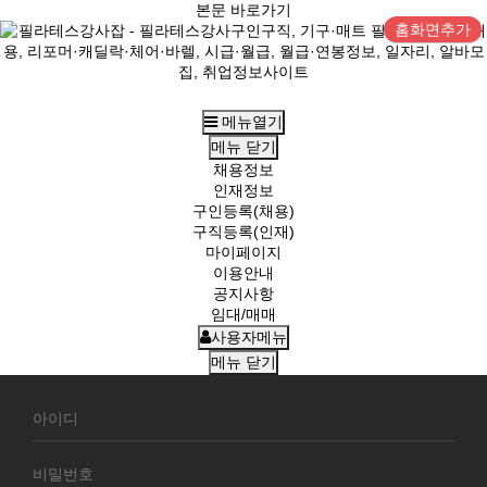
본문 바로가기
홈화면추가
메뉴열기
메뉴
닫기
채용정보
인재정보
구인등록(채용)
구직등록(인재)
마이페이지
이용안내
공지사항
임대/매매
사용자메뉴
메뉴
닫기
회
원
로
그